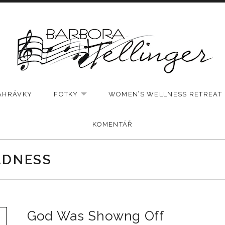
AHRÁVKY
FOTKY
WOMEN’S WELLNESS RETREAT
EXPAND SUBMENU
KOMENTÁŘ
ADNESS
God Was Showng Off