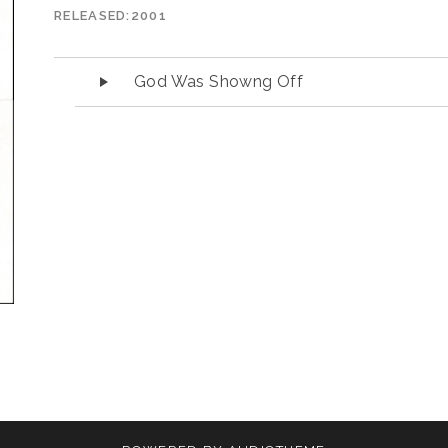
RELEASED
2001
Audio přehrávač
God Was Showng Off