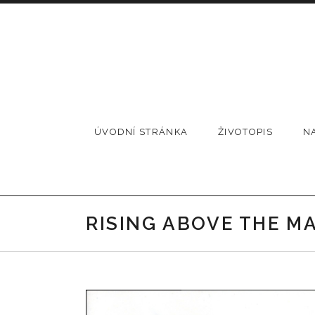
Skip to content
Barbora Tellinger
ÚVODNÍ STRÁNKA
ŽIVOTOPIS
N
RISING ABOVE THE M