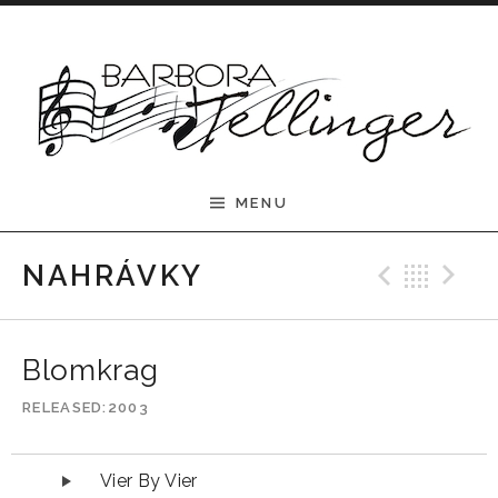
Skip to content
Barbora Tellinger
MENU
Previ
Bac
N
NAHRÁVKY
Blomkrag
RELEASED
2003
Audio přehrávač
Vier By Vier